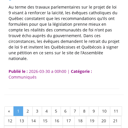
Au terme des travaux parlementaires sur le projet de loi
9 visant à renforcer la laïcité, les évêques catholiques du
Québec constatent que les recommandations qu’ils ont
formulées pour que la législation prenne mieux en
compte les réalités des communautés de foi n’ont pas
trouvé écho auprès du gouvernement. Dans ces
circonstances, les évêques demandent le retrait du projet
de loi 9 et invitent les Québécoises et Québécois à signer
une pétition en ce sens sur le site de l’Assemblée
nationale.
Publié le :
2026-03-30 a 00h00 |
Catégorie :
Communiqués
(current)
«
1
2
3
4
5
6
7
8
9
10
11
12
13
14
15
16
17
18
19
20
21