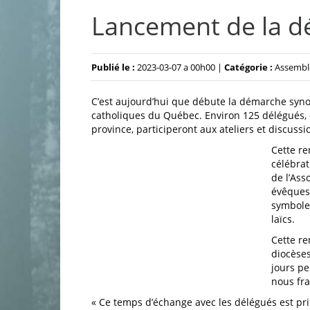
Lancement de la 
Publié le :
2023-03-07 a 00h00 |
Catégorie :
Assemblé
C’est aujourd’hui que débute la démarche syno
catholiques du Québec. Environ 125 délégués, 
province, participeront aux ateliers et discussi
Cette re
célébrat
de l’Ass
évêques 
symbole 
laïcs.
Cette re
diocèse
jours pe
nous fr
« Ce temps d’échange avec les délégués est pri