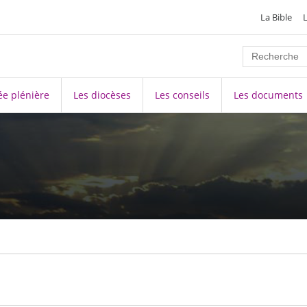
La Bible
e plénière
Les diocèses
Les conseils
Les documents