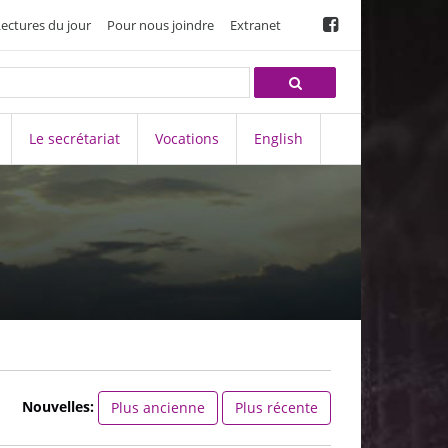
Lectures du jour
Pour nous joindre
Extranet
Le secrétariat
Vocations
English
Nouvelles:
Plus ancienne
Plus récente