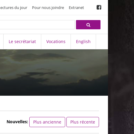
Lectures du jour
Pour nous joindre
Extranet
Le secrétariat
Vocations
English
Nouvelles:
Plus ancienne
Plus récente