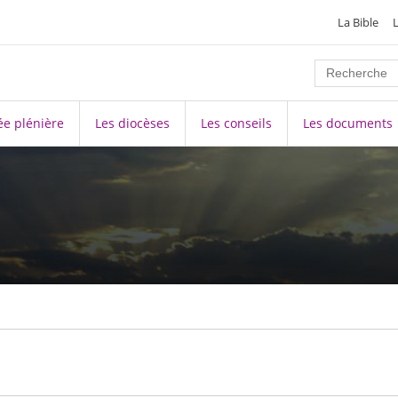
La Bible
e plénière
Les diocèses
Les conseils
Les documents