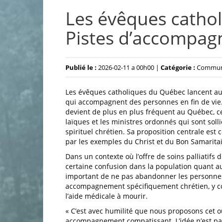
Les évêques catho
Pistes d’accompagn
Publié le :
2026-02-11 a 00h00 |
Catégorie :
Commun
Les évêques catholiques du Québec lancent au
qui accompagnent des personnes en fin de vie. 
devient de plus en plus fréquent au Québec, ce
laïques et les ministres ordonnés qui sont s
spirituel chrétien. Sa proposition centrale es
par les exemples du Christ et du Bon Samarita
Dans un contexte où l’offre de soins palliatifs di
certaine confusion dans la population quant au
important de ne pas abandonner les personnes 
accompagnement spécifiquement chrétien, y c
l’aide médicale à mourir.
« C’est avec humilité que nous proposons cet ou
accompagnement compatissant. L’idée n’est pas